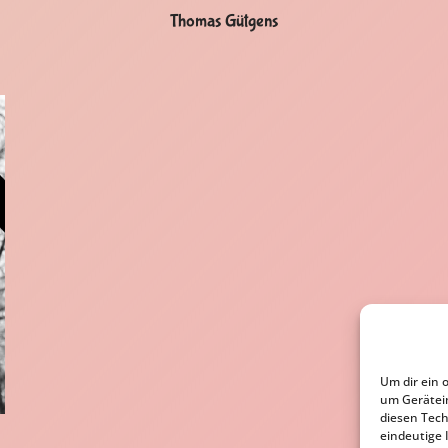
Thomas Gütgens
Um dir ein 
um Gerätei
diesen Tech
eindeutige 